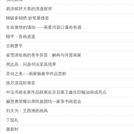
·
易洪斌对大美的浪漫探求
·
铜钹多锦绣 妙笔展雄姿
·
生命激情的涌动——画黄河壶口瀑布有感
·
顾平：吾画逍遥
·
古榕萧平
·
崔雪涛绘画的美学异质：解构与并置画家
·
周志高：问鼎书法至高境界
·
灵动之美----画家杨春华作品赏析
·
拣尽浪花听海音
·
中法书画名家作品联展在京启幕王鑫生巨幅油画成亮点
·
赫慧勇荣耀出席民族团结一家亲书画笔会
·
刘大为：王西洲的画风
·
丁侃礼
·
屠新时