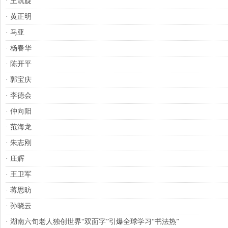
·
王凯旋
·
黄正明
·
马亚
·
杨春华
·
陈开平
·
郭宝庆
·
李德会
·
仲向阳
·
范海龙
·
朱志刚
·
庄辉
·
王卫军
·
蒋思昉
·
孙晓云
·
湖南六旬老人独创世界“双面字”引爆全球学习“书法热”