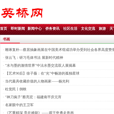
首页
即时新闻
新闻中心
侨务资讯
社区生活
文化交流
旅游
天
书画
·
雕琢复朴—蔡居抽象画展在中国美术馆成功举办受到社会各界高度赞
·
张云飞：研习毛体书法 展新时代精神
·
“水与墨的激情世界”中法水墨交流双人展揭幕
·
【艺术90后】徐子薇：在“光”中畅游的孤独星球
·
当代最具收藏价值的人物画家——杨光利
·
杜觉民丨倒映
·
“神刀疯子”蔡亮宏：福建南平庆元宵
·
名家眼中的王卫军
·
《艺重精深 贵在难能》——观王申勇走兽画