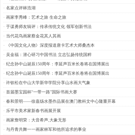
·
名家点评林浩湖
·
画家李秀峰：艺术之旅 生命之旅
·
于谋勇师友辑评：传承传统文化 领军创新书法
·
当代花鸟画家蔡金花其人其画
·
《中国文化人物》深度报道唐卡艺术大师桑杰本
·
吴金福：潜心研习中国书法 立志弘扬传统国粹
·
纪念孙中山诞辰150周年：李延声百米长卷将在国博展出
·
纪念孙中山诞辰150周年：李延声百米长卷将在国博展出
·
许钦松在中山大学新华学院分享山水画大气象
·
首届墨宝园杯“一带一路”国际书画大赛
·
春和景明——徐嘉炀水墨作品展在澳门教科文中心隆重开幕
·
乐平市美术家新春书画展开展
·
画家詹明荣：大音希声,大象无形
·
与丹青共舞一一画家林军和他所追求的事业