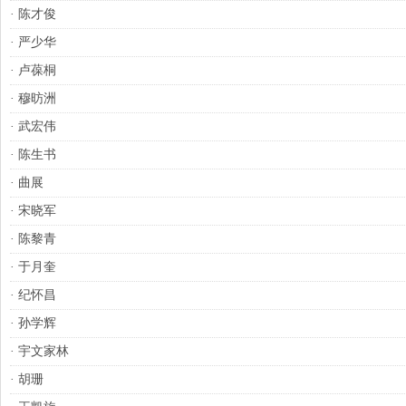
·
陈才俊
·
严少华
·
卢葆桐
·
穆昉洲
·
武宏伟
·
陈生书
·
曲展
·
宋晓军
·
陈黎青
·
于月奎
·
纪怀昌
·
孙学辉
·
宇文家林
·
胡珊