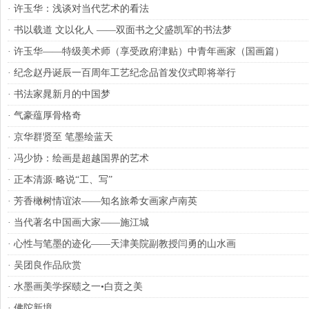
·
许玉华：浅谈对当代艺术的看法
·
书以载道 文以化人 ——双面书之父盛凯军的书法梦
·
许玉华——特级美术师（享受政府津贴）中青年画家（国画篇）
·
纪念赵丹诞辰一百周年工艺纪念品首发仪式即将举行
·
书法家晁新月的中国梦
·
气豪蕴厚骨格奇
·
京华群贤至 笔墨绘蓝天
·
冯少协：绘画是超越国界的艺术
·
正本清源·略说“工、写”
·
芳香橄树情谊浓——知名旅希女画家卢南英
·
当代著名中国画大家——施江城
·
心性与笔墨的迹化——天津美院副教授闫勇的山水画
·
吴团良作品欣赏
·
水墨画美学探赜之一•白贲之美
·
佛陀新境